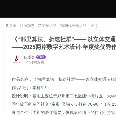
首页
往届动态
获奖作品展
2025优秀作品展
正文
《“邻里算法、折迭社群”—— 以立体交
——2025两岸数字艺术设计·年度奖优秀
组委会
1个月前发布
作品名称：《“邻里算法、折迭社群”—— 以立体交通 
作品组别：本科生组
设计说明：基地主要位于郑州市二七区建中街片区，大学
同年龄下的空间社交 “亲密” 又独立，打造 70-90㎡（占 25-3
庭与全生活周期的居住需要，体现后位情下的住宅可持续与生