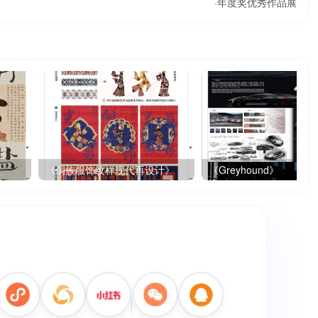
·年度奖优秀作品展
《侗族服饰纹样现代再设计》
《Greyhound》