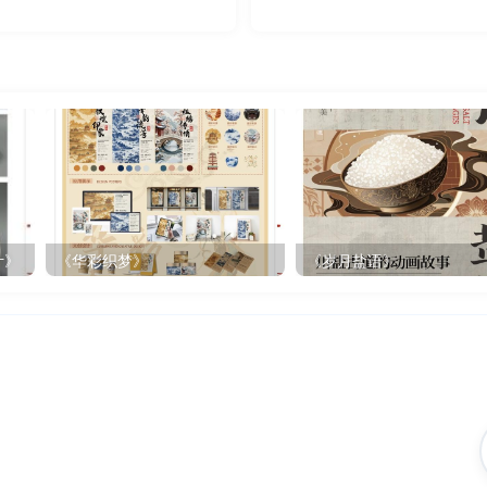
计》
《华彩织梦》
《岁月盐语》