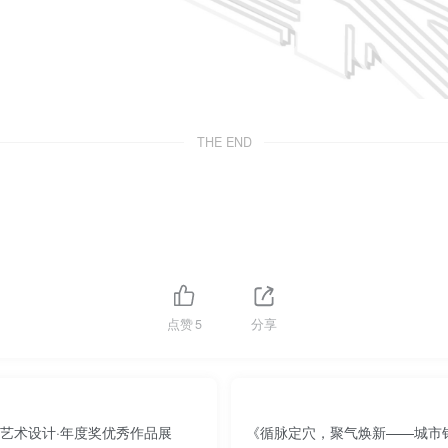
THE END
点赞
5
分享
字艺术设计·年度奖优秀作品展
《循脉定穴，聚气焕新——城市