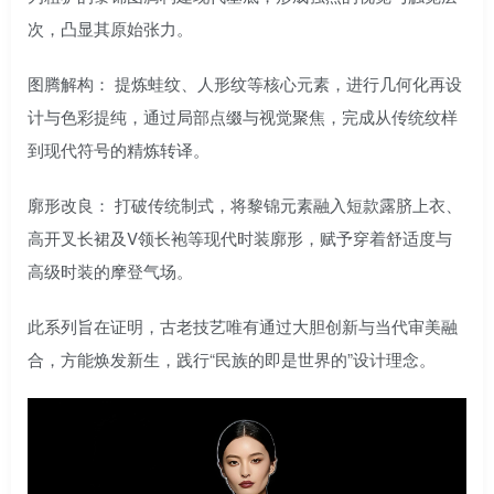
次，凸显其原始张力。
图腾解构： 提炼蛙纹、人形纹等核心元素，进行几何化再设
计与色彩提纯，通过局部点缀与视觉聚焦，完成从传统纹样
到现代符号的精炼转译。
廓形改良： 打破传统制式，将黎锦元素融入短款露脐上衣、
高开叉长裙及V领长袍等现代时装廓形，赋予穿着舒适度与
高级时装的摩登气场。
此系列旨在证明，古老技艺唯有通过大胆创新与当代审美融
合，方能焕发新生，践行“民族的即是世界的”设计理念。