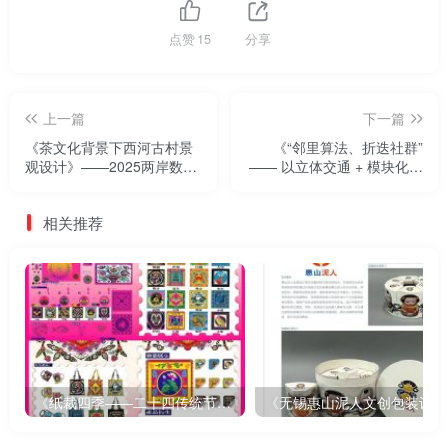
点赞
15
分享
上一篇
下一篇
《茶文化背景下西河古村景
《“邻里算法、折迭社群”
观设计》——2025两岸数字
—— 以立体交通 + 模块化插
艺术设计·年度奖优秀作品展
件激活老旧社区，打造全龄
友好、空间重构、绿色生态
相关推荐
的未来生活共同体》——
2025两岸数字艺术设计·年度
奖优秀作品展
《纸裁四季——二十四传统节气文创设计》
《无锡惠山泥人文创包装设计