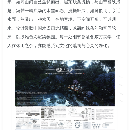
形，如同山间自然生长而出。屋顶线条流畅，与山峦相映成
趣，宛若一幅流动的水墨画卷。挑檐轻展，如翼欲飞，亲近
水面，营造出一种水天一色的意境。下空间开阔，可以观
水。设计汲取中国水墨画之精髓，以简约线条勾勒空间轮
廓，以淡雅色彩渲染氛围。每一处细节皆蕴含东方美学，使
人在休闲之余，亦能感受到文化的熏陶与心灵的净化。