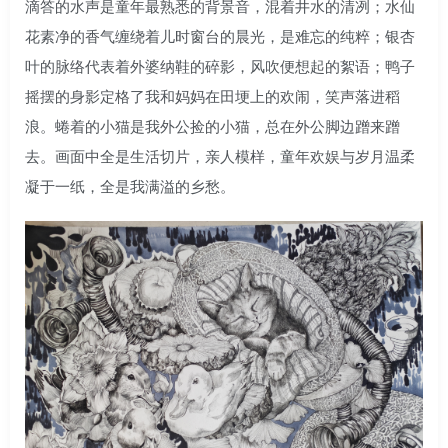
滴答的水声是童年最熟悉的背景音，混着井水的清冽；水仙
花素净的香气缠绕着儿时窗台的晨光，是难忘的纯粹；银杏
叶的脉络代表着外婆纳鞋的碎影，风吹便想起的絮语；鸭子
摇摆的身影定格了我和妈妈在田埂上的欢闹，笑声落进稻
浪。蜷着的小猫是我外公捡的小猫，总在外公脚边蹭来蹭
去。画面中全是生活切片，亲人模样，童年欢娱与岁月温柔
凝于一纸，全是我满溢的乡愁。