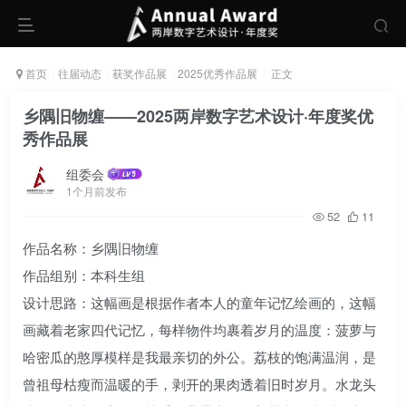
首页
往届动态
获奖作品展
2025优秀作品展
正文
乡隅旧物缠——2025两岸数字艺术设计·年度奖优
秀作品展
组委会
1个月前发布
52
11
作品名称：乡隅旧物缠
作品组别：本科生组
设计思路：这幅画是根据作者本人的童年记忆绘画的，这幅
画藏着老家四代记忆，每样物件均裹着岁月的温度：菠萝与
哈密瓜的憨厚模样是我最亲切的外公。荔枝的饱满温润，是
曾祖母枯瘦而温暖的手，剥开的果肉透着旧时岁月。水龙头