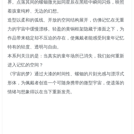
界。点落其间的螺钿微光如同星辰在黑暗中瞬间闪烁，映照
着孩童纯粹、无边的幻想。
造型以柔和的弧线、开放的空间结构展开，仿佛记忆在无重
力的宇宙中缓慢漂移。轻盈的黄铜框架隐藏于漆面之下，为
作品带来稳定却不压迫的存在，使佩戴者能感受到童年记忆
特有的轻度、透明与自由。
本系列关注的是：当真实的童年场所已消失，我们如何重新
进入记忆的空间？
《宇宙的梦》通过大漆的时间性、螺钿的片刻光感与漂浮式
形体，为佩戴者创造一个可随身携带的微型宇宙，使遗落的
情绪与想象得以在当下重新发亮。