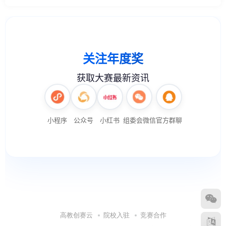
高教创赛云
院校入驻
竞赛合作