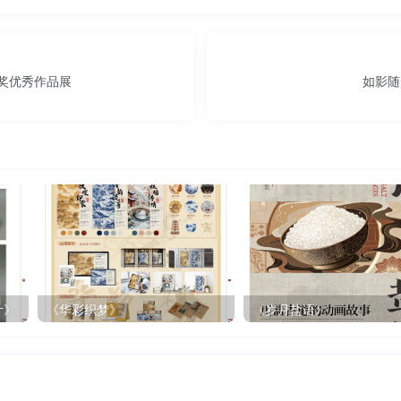
度奖优秀作品展
如影随
计》
《华彩织梦》
《岁月盐语》