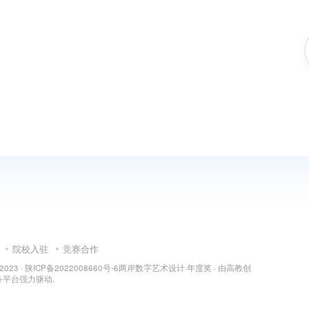
院校入驻
竞赛合作
 2023 ·
陕ICP备2022008660号-6
两岸数字艺术设计·年度奖
· 由
高教创
务平台
强力驱动.