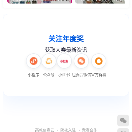
高教创赛云
院校入驻
竞赛合作