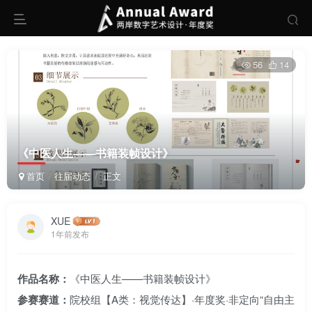
56
14
《中医人生——书籍装帧设计》
首页
往届动态
正文
XUE
1年前发布
作品名称：
《中医人生——书籍装帧设计》
参赛赛道：
院校组【A类：视觉传达】·年度奖·非定向“自由主