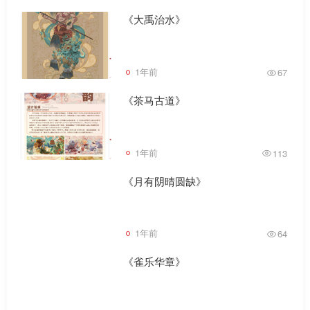
《大禹治水》
1年前
67
《茶马古道》
1年前
113
《月有阴晴圆缺》
1年前
64
《雀乐华章》