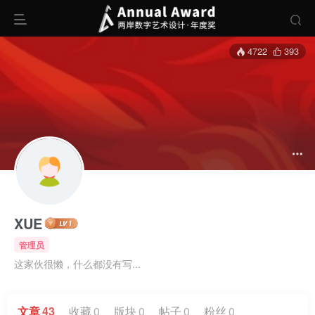
4722
393
XUE
管理员
这家伙很懒，什么都没有写...
文章
43
收藏
0
版块
0
帖子
0
粉丝
0