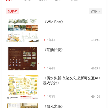
发布
排序
43
《Wild Fest》
1年前
215
《茶韵长安》
1年前
271
《历水弥新-良渚文化溯新可交互AR
游戏设计》
1年前
199
《阳光之路》