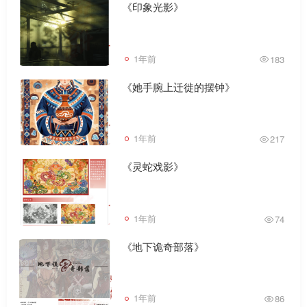
《印象光影》
1年前
183
《她手腕上迁徙的摆钟》
1年前
217
《灵蛇戏影》
1年前
74
《地下诡奇部落》
1年前
86