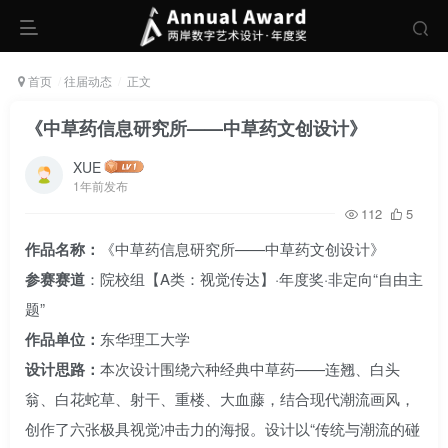
首页
往届动态
正文
《中草药信息研究所——中草药文创设计》
XUE
1年前发布
112
5
作品名称：
《中草药信息研究所——中草药文创设计》
参赛赛道
：院校组【A类：视觉传达】·年度奖·非定向“自由主
题”
作品单位：
东华理工大学
设计思路：
本次设计围绕六种经典中草药——连翘、白头
翁、白花蛇草、射干、重楼、大血藤，结合现代潮流画风，
创作了六张极具视觉冲击力的海报。设计以“传统与潮流的碰