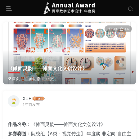
98
14
《傩面灵韵——傩面文化文创设计》
首页
往届动态
正文
XUE
1年前发布
作品名称：
《傩面灵韵——傩面文化文创设计》
参赛赛道：
院校组【A类：视觉传达】·年度奖·非定向“自由主