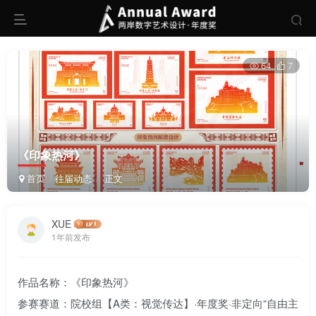
64
7
《印象热河》
首页
往届动态
正文
XUE
1年前发布
作品名称：《印象热河》
参赛赛道：院校组【A类：视觉传达】·年度奖·非定向“自由主