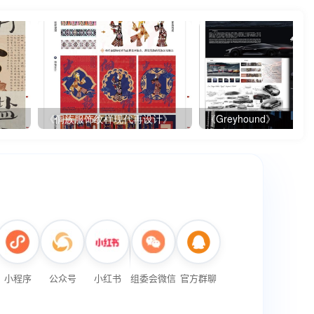
《侗族服饰纹样现代再设计》
《Greyhound》