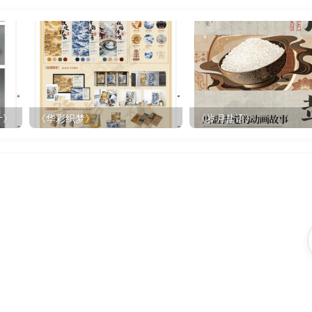
计》
《华彩织梦》
《岁月盐语》