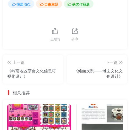
往届动态
自由主题
获奖作品展
点赞
9
分享
上一篇
下一篇
《岭南地区茶食文化信息可
《傩面灵韵——傩面文化文
视化设计》
创设计》
相关推荐