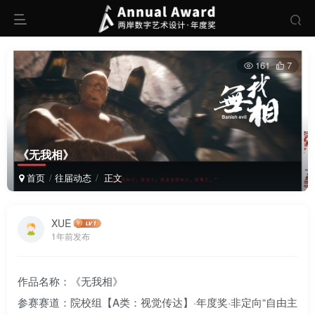
161
7
《无我相》
首页
往届动态
正文
XUE
1年前发布
作品名称：《无我相》
参赛赛道：院校组【A类：视觉传达】·年度奖·非定向“自由主