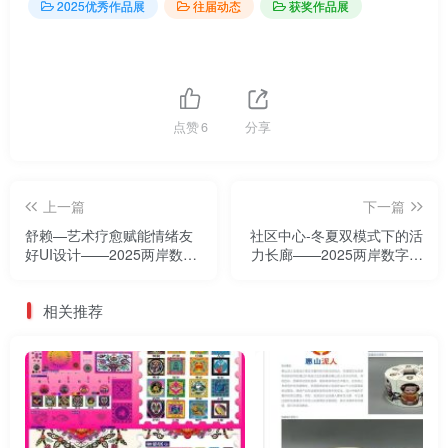
2025优秀作品展
往届动态
获奖作品展
点赞
6
分享
上一篇
下一篇
舒赖—艺术疗愈赋能情绪友
社区中心-冬夏双模式下的活
好UI设计——2025两岸数字
力长廊——2025两岸数字艺
艺术设计·年度奖优秀作品展
术设计·年度奖优秀作品展
相关推荐