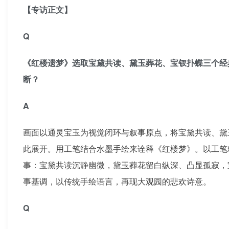
【专访正文】
Q
《红楼遗梦》选取宝黛共读、黛玉葬花、宝钗扑蝶三个经
断？
A
画面以通灵宝玉为视觉闭环与叙事原点，将宝黛共读、黛
此展开。用工笔结合水墨手绘来诠释《红楼梦》。以工笔
事：宝黛共读沉静幽微，黛玉葬花留白纵深、凸显孤寂，
事基调，以传统手绘语言，再现大观园的悲欢诗意。
Q