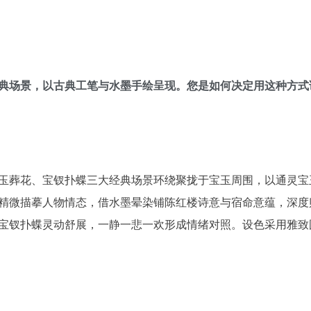
典场景，以古典工笔与水墨手绘呈现。您是如何决定用这种方式
玉葬花、宝钗扑蝶三大经典场景环绕聚拢于宝玉周围，以通灵宝
精微描摹人物情态，借水墨晕染铺陈红楼诗意与宿命意蕴，深度
宝钗扑蝶灵动舒展，一静一悲一欢形成情绪对照。设色采用雅致