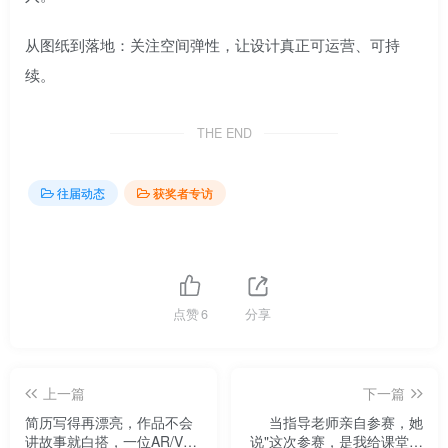
从图纸到落地：关注空间弹性，让设计真正可运营、可持
续。
THE END
往届动态
获奖者专访
点赞
6
分享
上一篇
下一篇
简历写得再漂亮，作品不会
当指导老师亲自参赛，她
讲故事就白搭，一位AR/VR
说"这次参赛，是我给课堂的