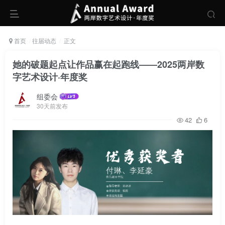
首页
往届动态
正文
她的破题起点让作品赢在起跑线——2025两岸数
字艺术设计·年度奖
组委会
30天前发布
42
6